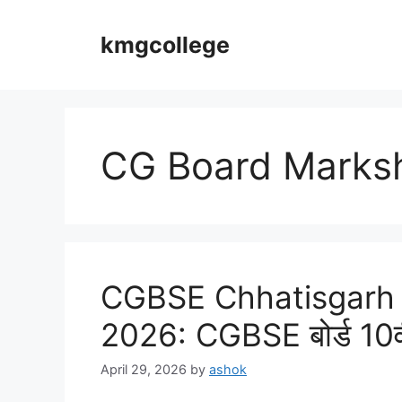
Skip
to
kmgcollege
content
CG Board Marks
CGBSE Chhatisgarh 
2026: CGBSE बोर्ड 10वीं,
April 29, 2026
by
ashok