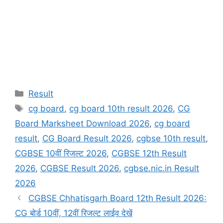
Categories
Result
Tags
cg board
,
cg board 10th result 2026
,
CG
Board Marksheet Download 2026
,
cg board
result
,
CG Board Result 2026
,
cgbse 10th result
,
CGBSE 10वीं रिजल्ट 2026
,
CGBSE 12th Result
2026
,
CGBSE Result 2026
,
cgbse.nic.in Result
2026
CGBSE Chhatisgarh Board 12th Result 2026:
CG बोर्ड 10वीं, 12वीं रिजल्ट लाईव देखें