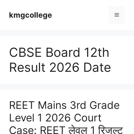
Skip
to
kmgcollege
Menu
content
CBSE Board 12th
Result 2026 Date
REET Mains 3rd Grade
Level 1 2026 Court
Case: REET लेवल 1 रिजल्ट