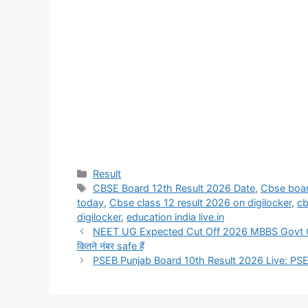
Categories
Result
Tags
CBSE Board 12th Result 2026 Date
,
Cbse boar
today
,
Cbse class 12 result 2026 on digilocker
,
cb
digilocker
,
education india live.in
NEET UG Expected Cut Off 2026 MBBS Govt Coll
कितने नंबर safe हैं
PSEB Punjab Board 10th Result 2026 Live: PSEB पं