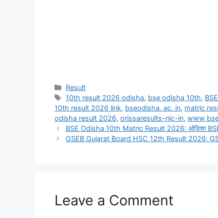
Categories
Result
Tags
10th result 2026 odisha
,
bse odisha 10th
,
BSE
10th result 2026 link
,
bseodisha. ac. in
,
matric re
odisha result 2026
,
orissaresults-nic-in
,
www bse 
BSE Odisha 10th Matric Result 2026: ओडिशा BSE बोर
GSEB Gujarat Board HSC 12th Result 2026: GSEB
Leave a Comment