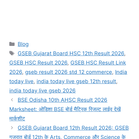
Categories
Blog
Tags
GSEB Gujarat Board HSC 12th Result 2026
,
GSEB HSC Result 2026
,
GSEB HSC Result Link
2026
,
gseb result 2026 std 12 commerce
,
India
today live
,
india today live gseb 12th result
,
india today live gseb 2026
BSE Odisha 10th AHSC Result 2026
Marksheet: ओडिशा BSE बोर्ड मैट्रिक रिजल्ट लाईव देखें
मार्कशीट
GSEB Gujarat Board 12th Result 2026: GSEB
गुजरात बोर्ड 12th के Arts, Commerce और Science के