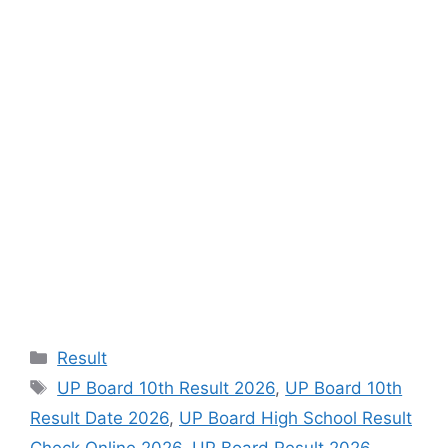
Categories
Result
Tags
UP Board 10th Result 2026
,
UP Board 10th
Result Date 2026
,
UP Board High School Result
Check Online 2026
,
UP Board Result 2026